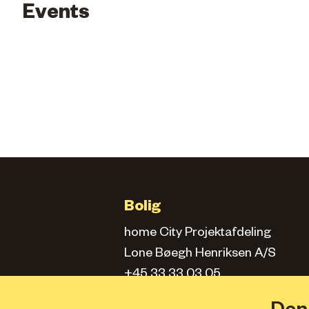
Events
Bolig
home City Projektafdeling
Lone Bøegh Henriksen A/S
+45 33 33 03 05
city.projektafd@home.dk