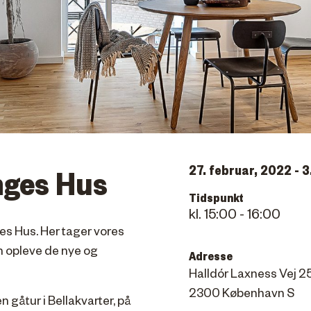
27. februar, 2022 - 3.
nges Hus
Tidspunkt
15:00 - 16:00
es Hus. Her tager vores
n opleve de nye og
Adresse
Halldór Laxness Vej 25, 
2300 København S
gåtur i Bellakvarter, på