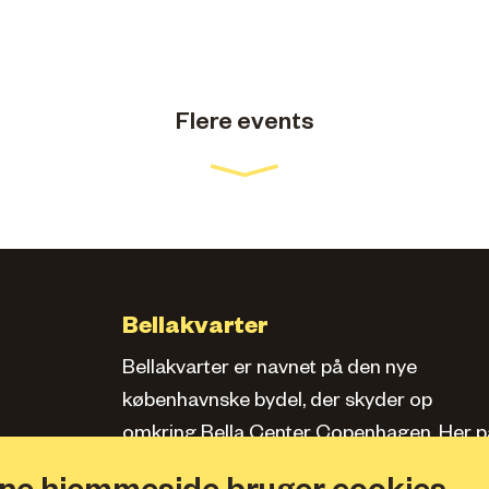
Flere events
Bellakvarter
Bellakvarter er navnet på den nye
københavnske bydel, der skyder op
omkring Bella Center Copenhagen. Her pa
siden kan du læse om kvarteret, se bolige