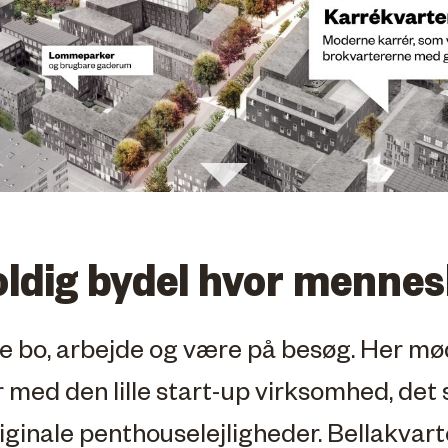
ldig bydel hvor menne
e bo, arbejde og være på besøg. Her møde
 med den lille start-up virksomhed, det s
inale penthouselejligheder. Bellakvarte