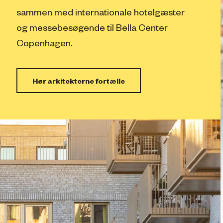
sammen med internationale hotelgæster
og messebesøgende til Bella Center
Copenhagen.
Hør arkitekterne fortælle