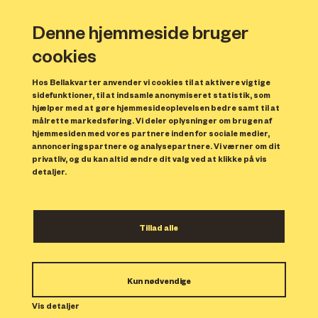
Denne hjemmeside bruger
cookies
Find din bolig
Hos Bellakvarter anvender vi cookies til at aktivere vigtige
sidefunktioner, til at indsamle anonymiseret statistik, som
hjælper med at gøre hjemmesideoplevelsen bedre samt til at
målrette markedsføring. Vi deler oplysninger om brugen af
hjemmesiden med vores partnere inden for sociale medier,
2
BOLIGSTØRRELSE M
annonceringspartnere og analysepartnere. Vi værner om dit
privatliv, og du kan altid ændre dit valg ved at klikke på vis
detaljer.
Tillad alle
ANTAL VÆRELSER
Kun nødvendige
Vis detaljer