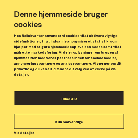
Denne hjemmeside bruger
cookies
Visionen bag Bellakvarter
Hos Bellakvarter anvender vi cookies til at aktivere vigtige
sidefunktioner, til at indsamle anonymiseret statistik, som
hjælper med at gøre hjemmesideoplevelsen bedre samt til at
Bella Center har i årtier været mødested for hele verden.
målrette markedsføring. Vi deler oplysninger om brugen af
Nu skaber vi en mangfoldig bydel i området omkring den
hjemmesiden med vores partnere inden for sociale medier,
annonceringspartnere og analysepartnere. Vi værner om dit
internationale konferencedestination. Området, der ellers
privatliv, og du kan altid ændre dit valg ved at klikke på vis
mest har været brugt til parkering, er ved at forvandle sig
detaljer.
til et helt nyt københavnerkvarter ved navn Bellakvarter.
Tillad alle
Kun nødvendige
Vis detaljer