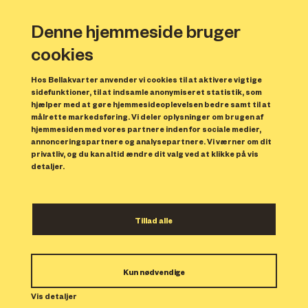
Denne hjemmeside bruger
cookies
Hos Bellakvarter anvender vi cookies til at aktivere vigtige
sidefunktioner, til at indsamle anonymiseret statistik, som
hjælper med at gøre hjemmesideoplevelsen bedre samt til at
målrette markedsføring. Vi deler oplysninger om brugen af
hjemmesiden med vores partnere inden for sociale medier,
annonceringspartnere og analysepartnere. Vi værner om dit
privatliv, og du kan altid ændre dit valg ved at klikke på vis
detaljer.
Åbne events til
Tillad alle
modemessen CIFF FW20-21
Kun nødvendige
CIFF – Copenhagen International Fashion
Vis detaljer
Fair samt CIFF Youth og CIFF Sporting inviterer i