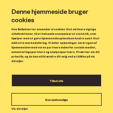
Denne hjemmeside bruger
cookies
Hos Bellakvarter anvender vi cookies til at aktivere vigtige
sidefunktioner, til at indsamle anonymiseret statistik, som
hjælper med at gøre hjemmesideoplevelsen bedre samt til at
målrette markedsføring. Vi deler oplysninger om brugen af
hjemmesiden med vores partnere inden for sociale medier,
annonceringspartnere og analysepartnere. Vi værner om dit
privatliv, og du kan altid ændre dit valg ved at klikke på vis
detaljer.
På årets bogforum kan du møde en masse
inspirerende forfattere, høre debatter og
Tillad alle
oplæsninger af blandt andre Sissel-Jo
Gazan
,
Lisbeth Zorning Andersen og Özlem
Kun nødvendige
Cekic. Ligesom shortlisten til Debutantprisen
Vis detaljer
præsenteres og vinderen offentliggøres.