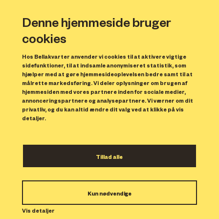
Denne hjemmeside bruger
cookies
Hos Bellakvarter anvender vi cookies til at aktivere vigtige
sidefunktioner, til at indsamle anonymiseret statistik, som
hjælper med at gøre hjemmesideoplevelsen bedre samt til at
målrette markedsføring. Vi deler oplysninger om brugen af
hjemmesiden med vores partnere inden for sociale medier,
annonceringspartnere og analysepartnere. Vi værner om dit
privatliv, og du kan altid ændre dit valg ved at klikke på vis
detaljer.
Byvandring i Bellakvarter
Tillad alle
Kom på byvandring i Bellakvarter og se
hvordan de gamle parkeringspladser
Kun nødvendige
omkring Bella Center Copenhagen er blevet
Vis detaljer