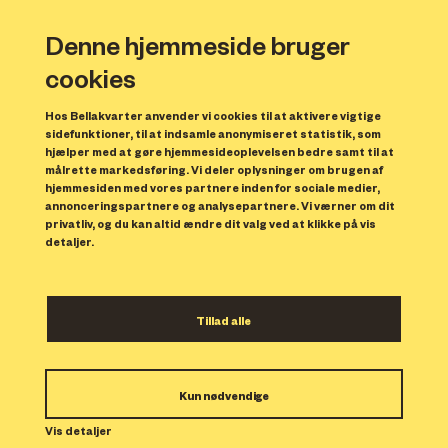
Denne hjemmeside bruger
cookies
Hos Bellakvarter anvender vi cookies til at aktivere vigtige
sidefunktioner, til at indsamle anonymiseret statistik, som
hjælper med at gøre hjemmesideoplevelsen bedre samt til at
målrette markedsføring. Vi deler oplysninger om brugen af
hjemmesiden med vores partnere inden for sociale medier,
annonceringspartnere og analysepartnere. Vi værner om dit
privatliv, og du kan altid ændre dit valg ved at klikke på vis
detaljer.
Code Art Fair præsenterer førende såvel som
fremspirende gallerier fra hele verden. Ved at
Tillad alle
samle både nye og etablerede kræfter på
kunstscenen under samme tag, vil vi vise
Kun nødvendige
samtidskunsten i et nyt lys.
Vis detaljer