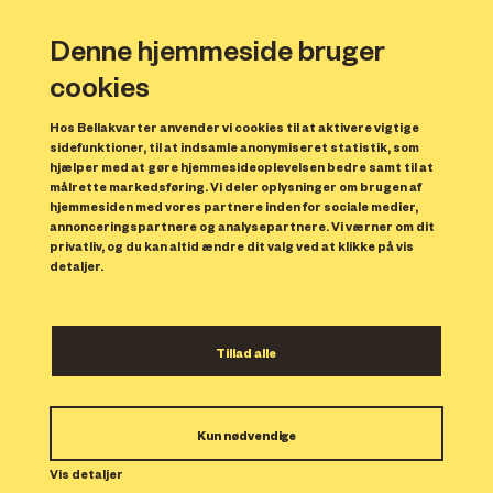
Denne hjemmeside bruger
cookies
Hos Bellakvarter anvender vi cookies til at aktivere vigtige
sidefunktioner, til at indsamle anonymiseret statistik, som
hjælper med at gøre hjemmesideoplevelsen bedre samt til at
målrette markedsføring. Vi deler oplysninger om brugen af
hjemmesiden med vores partnere inden for sociale medier,
annonceringspartnere og analysepartnere. Vi værner om dit
privatliv, og du kan altid ændre dit valg ved at klikke på vis
detaljer.
Designer Forum Forår 2019
Tillad alle
Designer Forum inviterer til et brag af en
outletfest i Bellkvarter den 29.-31. marts.
Kun nødvendige
Vis detaljer
FREDAG D. 29/3 – VIP aften