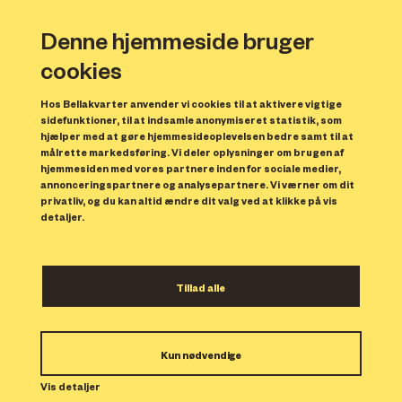
Denne hjemmeside bruger
cookies
Hos Bellakvarter anvender vi cookies til at aktivere vigtige
sidefunktioner, til at indsamle anonymiseret statistik, som
hjælper med at gøre hjemmesideoplevelsen bedre samt til at
målrette markedsføring. Vi deler oplysninger om brugen af
hjemmesiden med vores partnere inden for sociale medier,
annonceringspartnere og analysepartnere. Vi værner om dit
privatliv, og du kan altid ændre dit valg ved at klikke på vis
detaljer.
Del dit bedste billede af Bellakvarters
smukke hotel AC Hotel Bella Sky
Tillad alle
Copenhagen og vind et ophold på hotellet
Kun nødvendige
Vis detaljer
Vi er utallige gange blevet imponerede over de