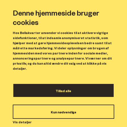
Denne hjemmeside bruger
cookies
Hos Bellakvarter anvender vi cookies til at aktivere vigtige
sidefunktioner, til at indsamle anonymiseret statistik, som
hjælper med at gøre hjemmesideoplevelsen bedre samt til at
målrette markedsføring. Vi deler oplysninger om brugen af
hjemmesiden med vores partnere inden for sociale medier,
annonceringspartnere og analysepartnere. Vi værner om dit
privatliv, og du kan altid ændre dit valg ved at klikke på vis
detaljer.
LEGO World 2019
Tillad alle
Kom og oplev verdens sjoveste LEGO
byggeplads i vinterferien i Bellakvarter.
Kun nødvendige
Vis detaljer
LEGO World byder på leg, læring og masser af