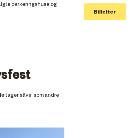
algte parkeringshuse og
Billetter
sfest
r deltager såvel som andre