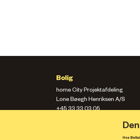
Bolig
home City Projektafdeling
Lone Bøegh Henriksen A/S
+45 33 33 03 05
city.projektafd@home.dk
Den
Hos Bellak