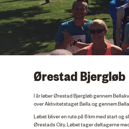
Ørestad Bjergløb
I år løber Ørestad Bjergløb gennem Bellak
over Aktivitetstaget Bella og gennem Bella
Løbet bliver en rute på 6 km med start og sl
Ørestads City. Løbet tager deltagerne me