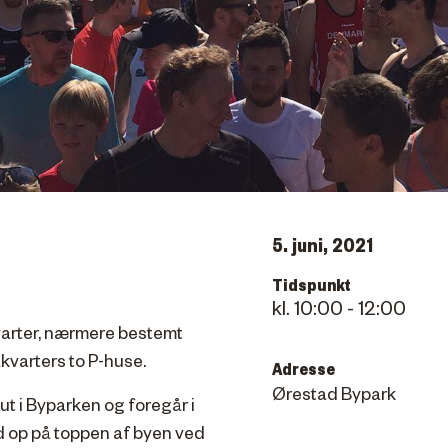
5. juni, 2021
Tidspunkt
10:00 - 12:00
varter, nærmere bestemt
kvarters to P-huse.
Adresse
Ørestad Bypark
ut i Byparken og foregår i
d op på toppen af byen ved