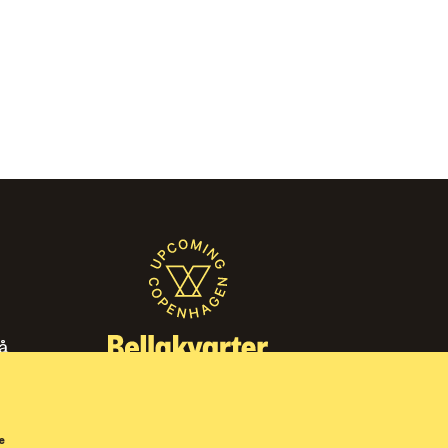
̊
r
e