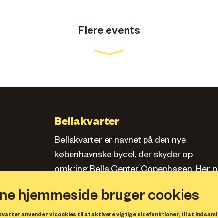
Flere events
Bellakvarter
Bellakvarter er navnet på den nye
københavnske bydel, der skyder op
omkring Bella Center Copenhagen. Her pa
siden kan du læse om kvarteret, se bolige
ne hjemmeside bruger cookies
og erhverv samt opleve, hvad der sker.
varter anvender vi cookies til at aktivere vigtige sidefunktioner, til at indsaml