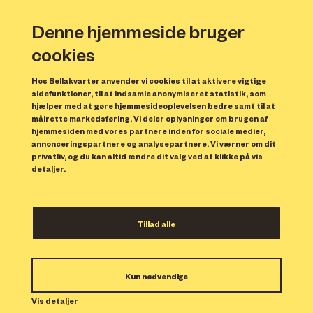
Denne hjemmeside bruger
cookies
Hos Bellakvarter anvender vi cookies til at aktivere vigtige
sidefunktioner, til at indsamle anonymiseret statistik, som
hjælper med at gøre hjemmesideoplevelsen bedre samt til at
målrette markedsføring. Vi deler oplysninger om brugen af
hjemmesiden med vores partnere inden for sociale medier,
annonceringspartnere og analysepartnere. Vi værner om dit
privatliv, og du kan altid ændre dit valg ved at klikke på vis
detaljer.
Ørestad Kulturdag 2021
Tillad alle
Ørestad Kulturdag er tilbage i en mini-
udgave!
Kun nødvendige
Vis detaljer
Lørdag d. 11, september kl. 13.00 – 19.00 i