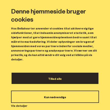
Denne hjemmeside bruger
cookies
Hos Bellakvarter anvender vi cookies til at aktivere vigtige
sidefunktioner, til at indsamle anonymiseret statistik, som
hjælper med at gøre hjemmesideoplevelsen bedre samt til at
målrette markedsføring. Vi deler oplysninger om brugen af
hjemmesiden med vores partnere inden for sociale medier,
annonceringspartnere og analysepartnere. Vi værner om dit
privatliv, og du kan altid ændre dit valg ved at klikke på vis
detaljer.
Pixar animationsfilm med
Tillad alle
Cowboy-dukken Woody på AC
Hotel Bella Sky
Kun nødvendige
Vi viser en af Pixar´s største animationsfilm
Vis detaljer