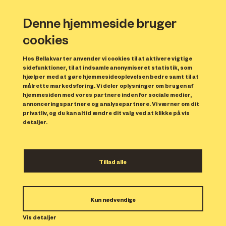
Denne hjemmeside bruger
cookies
Hos Bellakvarter anvender vi cookies til at aktivere vigtige
sidefunktioner, til at indsamle anonymiseret statistik, som
hjælper med at gøre hjemmesideoplevelsen bedre samt til at
målrette markedsføring. Vi deler oplysninger om brugen af
hjemmesiden med vores partnere inden for sociale medier,
annonceringspartnere og analysepartnere. Vi værner om dit
privatliv, og du kan altid ændre dit valg ved at klikke på vis
detaljer.
Vil du være med til at danne
Tillad alle
foreningen Bella Byhave?
Kun nødvendige
Bella Byhave er et frivilligt byhavefællesskab i
Vis detaljer
Bellakvarter. Her kan du være med til at øve dine