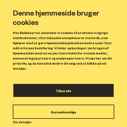
Denne hjemmeside bruger
cookies
Hos Bellakvarter anvender vi cookies til at aktivere vigtige
sidefunktioner, til at indsamle anonymiseret statistik, som
hjælper med at gøre hjemmesideoplevelsen bedre samt til at
målrette markedsføring. Vi deler oplysninger om brugen af
Forrige
N
hjemmesiden med vores partnere inden for sociale medier,
annonceringspartnere og analysepartnere. Vi værner om dit
privatliv, og du kan altid ændre dit valg ved at klikke på vis
detaljer.
Gertrudehus
Tillad alle
Gertrudehus ligger klods op ad naturskønne Amager
Kun nødvendige
Fælled og byder på 166 lejeboliger fordelt på 2-5
Vis detaljer
værelser. Her bor du i en moderne københavnerkarré