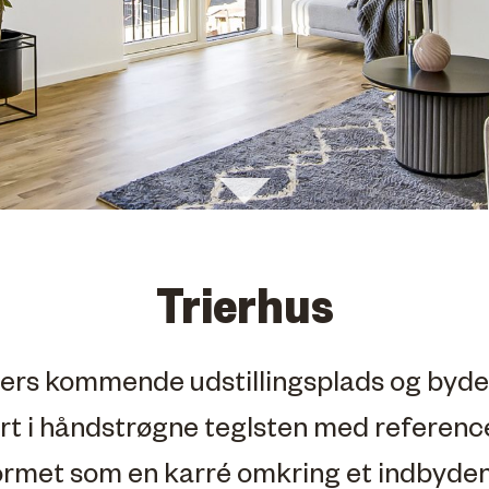
Trierhus
rters kommende udstillingsplads og byder
rt i håndstrøgne teglsten med reference 
ormet som en karré omkring et indbyde