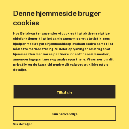
Denne hjemmeside bruger
cookies
Hos Bellakvarter anvender vi cookies til at aktivere vigtige
sidefunktioner, til at indsamle anonymiseret statistik, som
hjælper med at gøre hjemmesideoplevelsen bedre samt til at
målrette markedsføring. Vi deler oplysninger om brugen af
hjemmesiden med vores partnere inden for sociale medier,
annonceringspartnere og analysepartnere. Vi værner om dit
privatliv, og du kan altid ændre dit valg ved at klikke på vis
detaljer.
Laxnesshus
Tillad alle
Laxnesshus ligger i det nyopførte Bellakvarter ved Bella
Kun nødvendige
Center Copenhagen og tilbyder moderne byboliger i et
Vis detaljer
nyt og mangfoldigt bykvarter. Her finder du 2-5 værelses