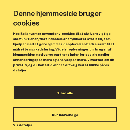
Denne hjemmeside bruger
cookies
Hos Bellakvarter anvender vi cookies til at aktivere vigtige
sidefunktioner, til at indsamle anonymiseret statistik, som
hjælper med at gøre hjemmesideoplevelsen bedre samt til at
målrette markedsføring. Vi deler oplysninger om brugen af
Beskyttet side
hjemmesiden med vores partnere inden for sociale medier,
annonceringspartnere og analysepartnere. Vi værner om dit
privatliv, og du kan altid ændre dit valg ved at klikke på vis
detaljer.
Tillad alle
Kun nødvendige
Vis detaljer