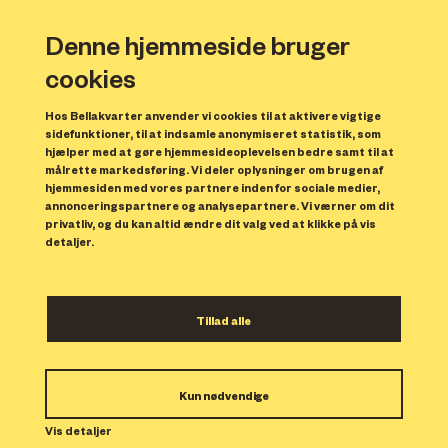
Denne hjemmeside bruger
cookies
Hos Bellakvarter anvender vi cookies til at aktivere vigtige
sidefunktioner, til at indsamle anonymiseret statistik, som
hjælper med at gøre hjemmesideoplevelsen bedre samt til at
målrette markedsføring. Vi deler oplysninger om brugen af
Forrige
N
hjemmesiden med vores partnere inden for sociale medier,
annonceringspartnere og analysepartnere. Vi værner om dit
privatliv, og du kan altid ændre dit valg ved at klikke på vis
detaljer.
Tillad alle
Bolig 107
Kun nødvendige
Indflytning: 01/11/2023
Boligen er udlejet.
Vis detaljer