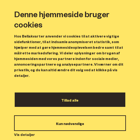
Denne hjemmeside bruger
cookies
Hos Bellakvarter anvender vi cookies til at aktivere vigtige
sidefunktioner, til at indsamle anonymiseret statistik, som
hjælper med at gøre hjemmesideoplevelsen bedre samt til at
målrette markedsføring. Vi deler oplysninger om brugen af
Forrige
N
hjemmesiden med vores partnere inden for sociale medier,
annonceringspartnere og analysepartnere. Vi værner om dit
privatliv, og du kan altid ændre dit valg ved at klikke på vis
detaljer.
Tillad alle
Bolig 108
Kun nødvendige
Indflytning: 01/06/2025
Boligen er udlejet.
Vis detaljer