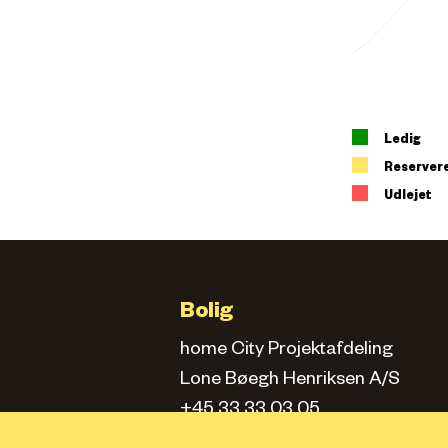
Ledig
Reserver
Udlejet
Bolig
home City Projektafdeling
Lone Bøegh Henriksen A/S
+45 33 33 03 05
city.projektafd@home.dk