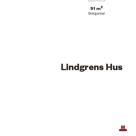
2
91 m
Boligareal
Lindgrens Hus