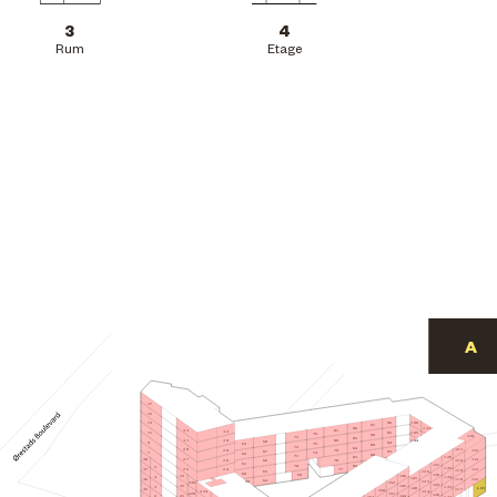
3
4
Rum
Etage
17
15
106
96
13
91
86
111
81
33
32
105
95
11
76
90
116
73
85
31
80
30
104
68
94
9
75
63
89
72
84
29
121
115
28
79
67
93
7
74
62
88
71
126
83
27
114
38
78
120
26
66
61
131
70
82
5
125
77
25
113
24
37
119
65
136
60
130
69
146
23
4
124
141
112
36
118
64
59
135
152
230
129
22
145
3
123
L.09
140
117
35
158
224
134
151
229
128
144
21
2
122