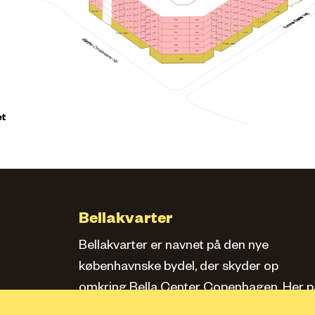
164
139
34
157
218
223
133
150
228
127
170
143
20
1
163
212
138
156
217
132
222
176
149
206
227
Apotek
142
19
169
L.08
162
211
182
137
155
216
200
221
148
175
205
226
18
168
161
210
181
188
194
154
215
199
220
L.05
147
174
204
225
167
160
209
180
193
187
153
198
214
219
173
203
166
159
208
179
L.01
186
192
Føtex / Netto
213
197
172
202
165
207
178
185
191
196
171
201
Føtex / Netto
177
184
190
195
183
189
Café
et
Bellakvarter
Bellakvarter er navnet på den nye
københavnske bydel, der skyder op
omkring Bella Center Copenhagen. Her pa
siden kan du læse om kvarteret, se bolige