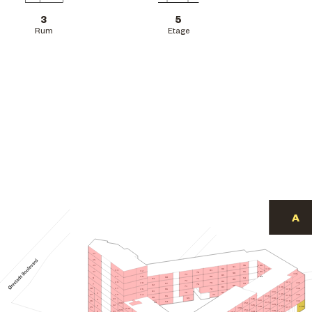
3
5
Rum
Etage
17
15
106
96
13
91
86
111
81
33
32
105
95
11
76
90
116
73
85
31
80
30
104
68
94
9
75
63
89
72
84
29
121
115
28
79
67
93
7
74
62
88
71
126
83
27
114
38
78
120
26
66
61
131
70
82
5
125
77
25
113
24
37
119
65
136
60
130
69
146
23
4
124
141
112
36
118
64
59
135
152
230
129
22
145
3
123
L.09
140
117
35
158
224
134
151
229
128
144
21
2
122