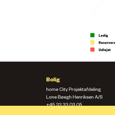
Ledig
Reserver
Udlejet
Bolig
home City Projektafdeling
Lone Bøegh Henriksen A/S
+45 33 33 03 05
city.projektafd@home.dk