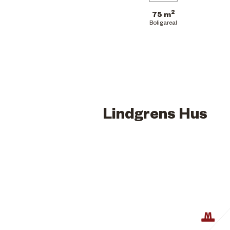
2
75 m
Boligareal
Lindgrens Hus