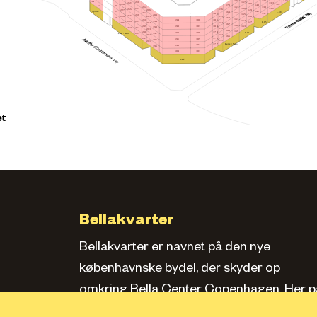
164
139
34
157
218
223
133
150
228
127
170
143
20
1
163
212
138
156
217
132
222
176
149
206
227
Apotek
142
19
169
L.08
162
211
182
137
155
216
200
221
148
175
205
226
18
168
161
210
181
188
194
154
215
199
220
L.05
147
174
204
225
167
160
209
180
193
187
153
198
214
219
173
203
166
159
208
179
L.01
186
192
Føtex / Netto
213
197
172
202
165
207
178
185
191
196
171
201
Føtex / Netto
177
184
190
195
183
189
Café
et
Bellakvarter
Bellakvarter er navnet på den nye
københavnske bydel, der skyder op
omkring Bella Center Copenhagen. Her pa
siden kan du læse om kvarteret, se bolige