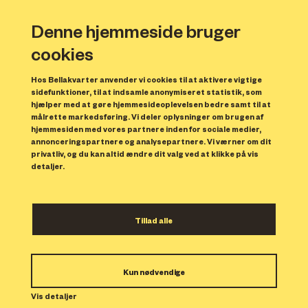
Denne hjemmeside bruger
cookies
Hos Bellakvarter anvender vi cookies til at aktivere vigtige
sidefunktioner, til at indsamle anonymiseret statistik, som
hjælper med at gøre hjemmesideoplevelsen bedre samt til at
målrette markedsføring. Vi deler oplysninger om brugen af
Forrige
N
hjemmesiden med vores partnere inden for sociale medier,
annonceringspartnere og analysepartnere. Vi værner om dit
privatliv, og du kan altid ændre dit valg ved at klikke på vis
detaljer.
Tillad alle
Bolig 133
Kun nødvendige
Indflytning: 01/11/2023
Boligen er udlejet.
Vis detaljer