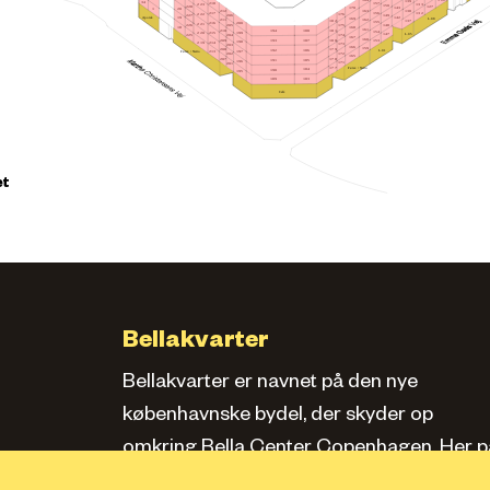
164
139
34
157
218
223
133
150
228
127
170
143
20
1
163
212
138
156
217
132
222
176
149
206
227
Apotek
142
19
169
L.08
162
211
182
137
155
216
200
221
148
175
205
226
18
168
161
210
181
188
194
154
215
199
220
L.05
147
174
204
225
167
160
209
180
193
187
153
198
214
219
173
203
166
159
208
179
L.01
186
192
Føtex / Netto
213
197
172
202
165
207
178
185
191
196
171
201
Føtex / Netto
177
184
190
195
183
189
Café
et
Bellakvarter
Bellakvarter er navnet på den nye
københavnske bydel, der skyder op
omkring Bella Center Copenhagen. Her pa
siden kan du læse om kvarteret, se bolige