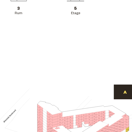
3
5
Rum
Etage
17
15
106
96
13
91
86
111
81
33
32
105
95
11
76
90
116
73
85
31
80
30
104
68
94
9
75
63
89
72
84
29
121
115
28
79
67
93
7
74
62
88
71
126
83
27
114
38
78
120
26
66
61
131
70
82
5
125
77
25
113
24
37
119
65
136
60
130
69
146
23
4
124
141
112
36
118
64
59
135
152
230
129
22
145
3
123
L.09
140
117
35
158
224
134
151
229
128
144
21
2
122