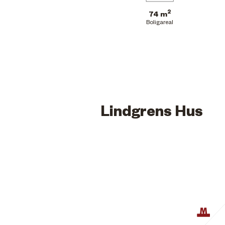
2
74 m
Boligareal
Lindgrens Hus