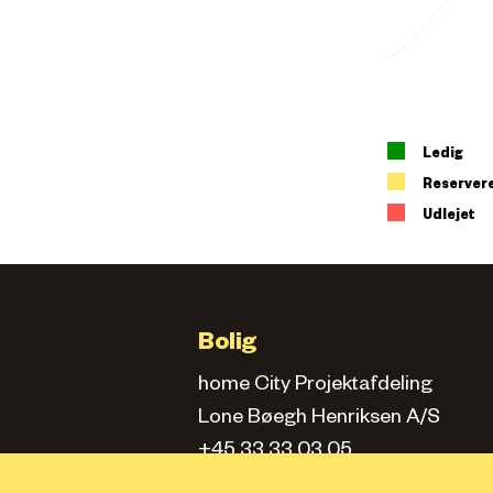
Ledig
Reserver
Udlejet
Bolig
home City Projektafdeling
Lone Bøegh Henriksen A/S
+45 33 33 03 05
city.projektafd@home.dk