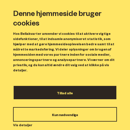
Denne hjemmeside bruger
cookies
Hos Bellakvarter anvender vi cookies til at aktivere vigtige
sidefunktioner, til at indsamle anonymiseret statistik, som
hjælper med at gøre hjemmesideoplevelsen bedre samt til at
målrette markedsføring. Vi deler oplysninger om brugen af
Forrige
N
hjemmesiden med vores partnere inden for sociale medier,
annonceringspartnere og analysepartnere. Vi værner om dit
privatliv, og du kan altid ændre dit valg ved at klikke på vis
detaljer.
Tillad alle
Bolig 15
Kun nødvendige
Indflytning: 01/11/2023
Boligen er udlejet.
Vis detaljer