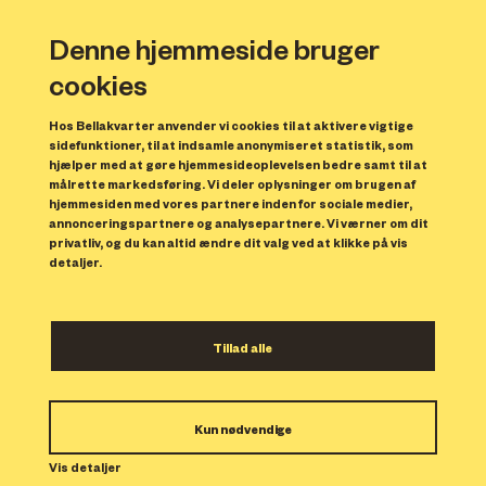
Denne hjemmeside bruger
cookies
Hos Bellakvarter anvender vi cookies til at aktivere vigtige
sidefunktioner, til at indsamle anonymiseret statistik, som
hjælper med at gøre hjemmesideoplevelsen bedre samt til at
målrette markedsføring. Vi deler oplysninger om brugen af
Forrige
N
hjemmesiden med vores partnere inden for sociale medier,
annonceringspartnere og analysepartnere. Vi værner om dit
privatliv, og du kan altid ændre dit valg ved at klikke på vis
detaljer.
Tillad alle
Bolig 150
Kun nødvendige
Indflytning: 01/03/2025
Boligen er udlejet.
Vis detaljer