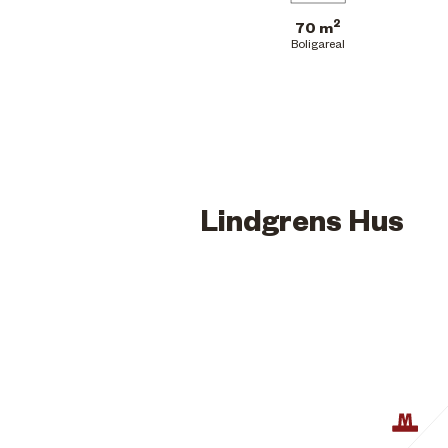
2
70 m
Boligareal
Lindgrens Hus