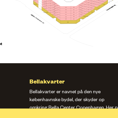
164
139
34
157
218
223
133
150
228
127
170
143
20
1
163
212
138
156
217
132
222
176
149
206
227
Apotek
142
19
169
L.08
162
211
182
137
155
216
200
221
148
175
205
226
18
168
161
210
181
188
194
154
215
199
220
L.05
147
174
204
225
167
160
209
180
193
187
153
198
214
219
173
203
166
159
208
179
L.01
186
192
Føtex / Netto
213
197
172
202
165
207
178
185
191
196
171
201
Føtex / Netto
177
184
190
195
183
189
Café
et
Bellakvarter
Bellakvarter er navnet på den nye
københavnske bydel, der skyder op
omkring Bella Center Copenhagen. Her pa
siden kan du læse om kvarteret, se bolige