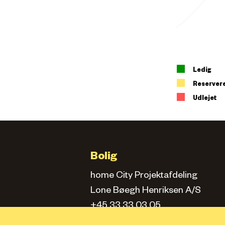
Ledig
Reserver
Udlejet
Bolig
home City Projektafdeling
Lone Bøegh Henriksen A/S
+45 33 33 03 05
city.projektafd@home.dk