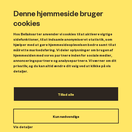
Denne hjemmeside bruger
cookies
Hos Bellakvarter anvender vi cookies til at aktivere vigtige
sidefunktioner, til at indsamle anonymiseret statistik, som
hjælper med at gøre hjemmesideoplevelsen bedre samt til at
målrette markedsføring. Vi deler oplysninger om brugen af
Forrige
N
hjemmesiden med vores partnere inden for sociale medier,
annonceringspartnere og analysepartnere. Vi værner om dit
privatliv, og du kan altid ændre dit valg ved at klikke på vis
detaljer.
Tillad alle
Bolig 164
Kun nødvendige
Indflytning: 01/11/2023
Boligen er udlejet.
Vis detaljer