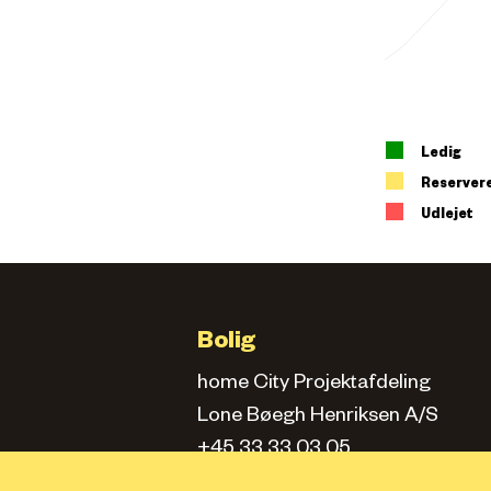
Ledig
Reserver
Udlejet
Bolig
home City Projektafdeling
Lone Bøegh Henriksen A/S
+45 33 33 03 05
city.projektafd@home.dk