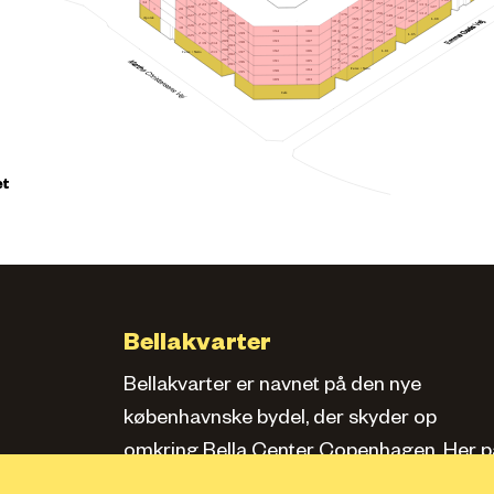
164
139
34
157
218
223
133
150
228
127
170
143
20
1
163
212
138
156
217
132
222
176
149
206
227
Apotek
142
19
169
L.08
162
211
182
137
155
216
200
221
148
175
205
226
18
168
161
210
181
188
194
154
215
199
220
L.05
147
174
204
225
167
160
209
180
193
187
153
198
214
219
173
203
166
159
208
179
L.01
186
192
Føtex / Netto
213
197
172
202
165
207
178
185
191
196
171
201
Føtex / Netto
177
184
190
195
183
189
Café
et
Bellakvarter
Bellakvarter er navnet på den nye
københavnske bydel, der skyder op
omkring Bella Center Copenhagen. Her pa
siden kan du læse om kvarteret, se bolige