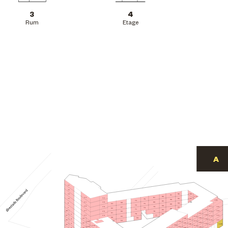
3
4
Rum
Etage
17
15
106
96
13
91
86
111
81
33
32
105
95
11
76
90
116
73
85
31
80
30
104
68
94
9
75
63
89
72
84
29
121
115
28
79
67
93
7
74
62
88
71
126
83
27
114
38
78
120
26
66
61
131
70
82
5
125
77
25
113
24
37
119
65
136
60
130
69
146
23
4
124
141
112
36
118
64
59
135
152
230
129
22
145
3
123
L.09
140
117
35
158
224
134
151
229
128
144
21
2
122