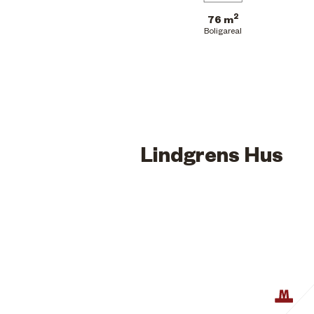
2
76 m
Boligareal
Lindgrens Hus