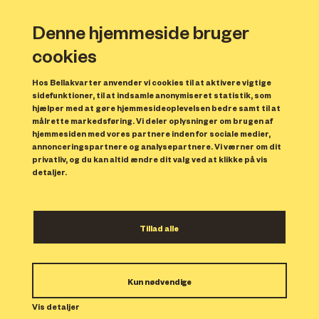
Denne hjemmeside bruger
cookies
Hos Bellakvarter anvender vi cookies til at aktivere vigtige
sidefunktioner, til at indsamle anonymiseret statistik, som
hjælper med at gøre hjemmesideoplevelsen bedre samt til at
målrette markedsføring. Vi deler oplysninger om brugen af
Forrige
N
hjemmesiden med vores partnere inden for sociale medier,
annonceringspartnere og analysepartnere. Vi værner om dit
privatliv, og du kan altid ændre dit valg ved at klikke på vis
detaljer.
Tillad alle
Bolig 170
Kun nødvendige
Indflytning: 01/09/2024
Boligen er udlejet.
Vis detaljer