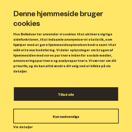
Denne hjemmeside bruger
cookies
Hos Bellakvarter anvender vi cookies til at aktivere vigtige
sidefunktioner, til at indsamle anonymiseret statistik, som
hjælper med at gøre hjemmesideoplevelsen bedre samt til at
målrette markedsføring. Vi deler oplysninger om brugen af
Forrige
N
hjemmesiden med vores partnere inden for sociale medier,
annonceringspartnere og analysepartnere. Vi værner om dit
privatliv, og du kan altid ændre dit valg ved at klikke på vis
detaljer.
Tillad alle
Bolig 178
Kun nødvendige
Indflytning: 01/11/2023
Boligen er udlejet.
Vis detaljer