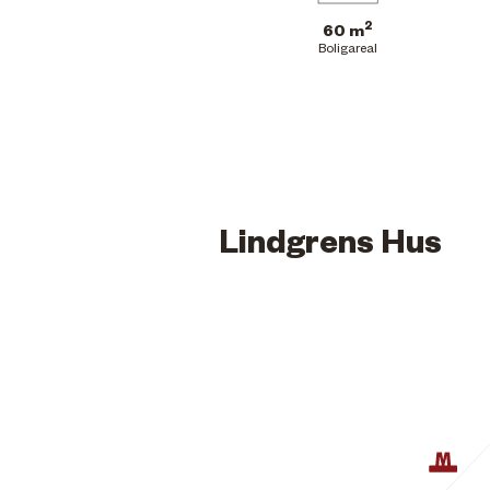
2
60 m
Boligareal
Lindgrens Hus