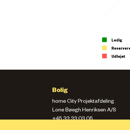
Ledig
Reserver
Udlejet
Bolig
home City Projektafdeling
Lone Bøegh Henriksen A/S
+45 33 33 03 05
city.projektafd@home.dk