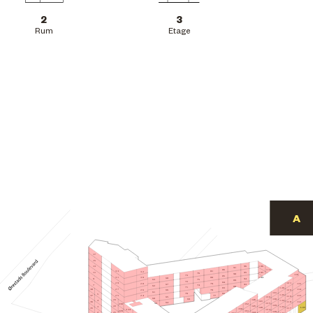
2
3
Rum
Etage
17
15
106
96
13
91
86
111
81
33
32
105
95
11
76
90
116
73
85
31
80
30
104
68
94
9
75
63
89
72
84
29
121
115
28
79
67
93
7
74
62
88
71
126
83
27
114
38
78
120
26
66
61
131
70
82
5
125
77
25
113
24
37
119
65
136
60
130
69
146
23
4
124
141
112
36
118
64
59
135
152
230
129
22
145
3
123
L.09
140
117
35
158
224
134
151
229
128
144
21
2
122