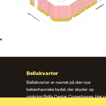
164
139
34
157
218
223
133
150
228
127
170
143
20
1
163
212
138
156
217
132
222
176
149
206
227
Apotek
142
19
169
L.08
162
211
182
137
155
216
200
221
148
175
205
226
18
168
161
210
181
188
194
154
215
199
220
L.05
147
174
204
225
167
160
209
180
193
187
153
198
214
219
173
203
166
159
208
179
L.01
186
192
Føtex / Netto
213
197
172
202
165
207
178
185
191
196
171
201
Føtex / Netto
177
184
190
195
183
189
Café
et
Bellakvarter
Bellakvarter er navnet på den nye
københavnske bydel, der skyder op
omkring Bella Center Copenhagen. Her pa
siden kan du læse om kvarteret, se bolige