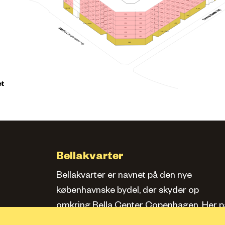
164
139
34
157
218
223
133
150
228
127
170
143
20
1
163
212
138
156
217
132
222
176
149
206
227
Apotek
142
19
169
L.08
162
211
182
137
155
216
200
221
148
175
205
226
18
168
161
210
181
188
194
154
215
199
220
L.05
147
174
204
225
167
160
209
180
193
187
153
198
214
219
173
203
166
159
208
179
L.01
186
192
Føtex / Netto
213
197
172
202
165
207
178
185
191
196
171
201
Føtex / Netto
177
184
190
195
183
189
Café
et
Bellakvarter
Bellakvarter er navnet på den nye
københavnske bydel, der skyder op
omkring Bella Center Copenhagen. Her pa
siden kan du læse om kvarteret, se bolige