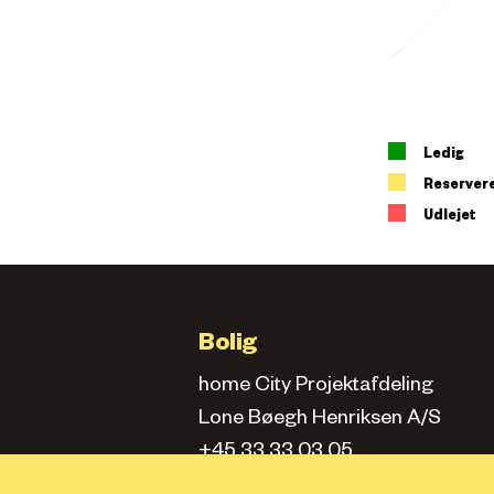
Ledig
Reserver
Udlejet
Bolig
home City Projektafdeling
Lone Bøegh Henriksen A/S
+45 33 33 03 05
city.projektafd@home.dk