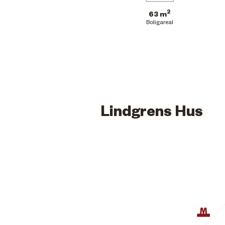
2
63 m
Boligareal
Lindgrens Hus