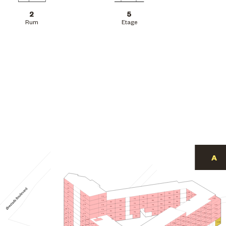
2
5
Rum
Etage
17
15
106
96
13
91
86
111
81
33
32
105
95
11
76
90
116
73
85
31
80
30
104
68
94
9
75
63
89
72
84
29
121
115
28
79
67
93
7
74
62
88
71
126
83
27
114
38
78
120
26
66
61
131
70
82
5
125
77
25
113
24
37
119
65
136
60
130
69
146
23
4
124
141
112
36
118
64
59
135
152
230
129
22
145
3
123
L.09
140
117
35
158
224
134
151
229
128
144
21
2
122