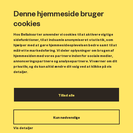
Denne hjemmeside bruger
cookies
Hos Bellakvarter anvender vi cookies til at aktivere vigtige
sidefunktioner, til at indsamle anonymiseret statistik, som
hjælper med at gøre hjemmesideoplevelsen bedre samt til at
målrette markedsføring. Vi deler oplysninger om brugen af
Forrige
N
hjemmesiden med vores partnere inden for sociale medier,
annonceringspartnere og analysepartnere. Vi værner om dit
privatliv, og du kan altid ændre dit valg ved at klikke på vis
detaljer.
Tillad alle
Bolig 190
Kun nødvendige
Indflytning: 01/11/2023
Boligen er udlejet.
Vis detaljer