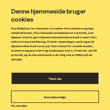
Denne hjemmeside bruger
cookies
Hos Bellakvarter anvender vi cookies til at aktivere vigtige
sidefunktioner, til at indsamle anonymiseret statistik, som
hjælper med at gøre hjemmesideoplevelsen bedre samt til at
målrette markedsføring. Vi deler oplysninger om brugen af
Forrige
N
hjemmesiden med vores partnere inden for sociale medier,
annonceringspartnere og analysepartnere. Vi værner om dit
privatliv, og du kan altid ændre dit valg ved at klikke på vis
detaljer.
Tillad alle
Bolig 196
Kun nødvendige
Indflytning: 01/11/2023
Boligen er udlejet.
Vis detaljer