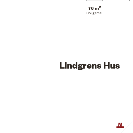
2
76 m
Boligareal
Lindgrens Hus