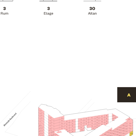
3
3
30
Rum
Etage
Altan
17
15
106
96
13
91
86
111
81
33
32
105
95
11
76
90
116
73
85
31
80
30
104
68
94
9
75
63
89
72
84
29
121
115
28
79
67
93
7
74
62
88
71
126
83
27
114
38
78
120
26
66
61
131
70
82
5
125
77
25
113
24
37
119
65
136
60
130
69
146
23
4
124
141
112
36
118
64
59
135
152
230
129
22
145
3
123
L.09
140
117
35
158
224
134
151
229
128
144
21
2
122