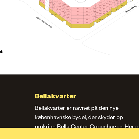
164
139
34
157
218
223
133
150
228
127
170
143
20
1
163
212
138
156
217
132
222
176
149
206
227
Apotek
142
19
169
L.08
162
211
182
137
155
216
200
221
148
175
205
226
18
168
161
210
181
188
194
154
215
199
220
L.05
147
174
204
225
167
160
209
180
193
187
153
198
214
219
173
203
166
159
208
179
L.01
186
192
Føtex / Netto
213
197
172
202
165
207
178
185
191
196
171
201
Føtex / Netto
177
184
190
195
183
189
Café
et
Bellakvarter
Bellakvarter er navnet på den nye
københavnske bydel, der skyder op
omkring Bella Center Copenhagen. Her pa
siden kan du læse om kvarteret, se bolige