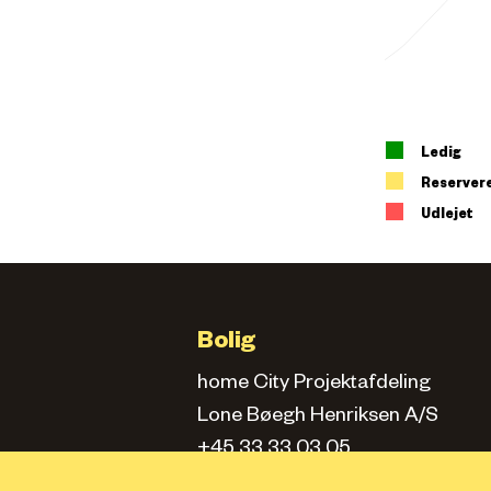
Ledig
Reserver
Udlejet
Bolig
home City Projektafdeling
Lone Bøegh Henriksen A/S
+45 33 33 03 05
city.projektafd@home.dk