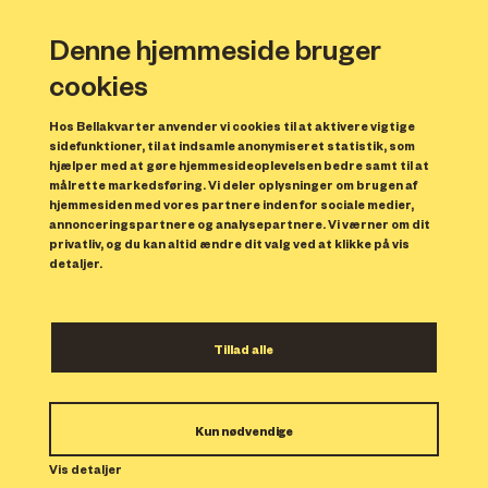
Denne hjemmeside bruger
cookies
Hos Bellakvarter anvender vi cookies til at aktivere vigtige
sidefunktioner, til at indsamle anonymiseret statistik, som
hjælper med at gøre hjemmesideoplevelsen bedre samt til at
målrette markedsføring. Vi deler oplysninger om brugen af
Forrige
N
hjemmesiden med vores partnere inden for sociale medier,
annonceringspartnere og analysepartnere. Vi værner om dit
privatliv, og du kan altid ændre dit valg ved at klikke på vis
detaljer.
Tillad alle
Bolig 210
Kun nødvendige
Indflytning: 01/11/2023
Boligen er udlejet.
Vis detaljer