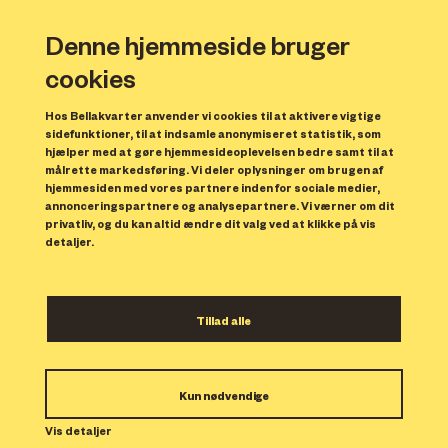
Denne hjemmeside bruger
cookies
Hos Bellakvarter anvender vi cookies til at aktivere vigtige
sidefunktioner, til at indsamle anonymiseret statistik, som
hjælper med at gøre hjemmesideoplevelsen bedre samt til at
målrette markedsføring. Vi deler oplysninger om brugen af
Forrige
N
hjemmesiden med vores partnere inden for sociale medier,
annonceringspartnere og analysepartnere. Vi værner om dit
privatliv, og du kan altid ændre dit valg ved at klikke på vis
detaljer.
Tillad alle
Bolig 216
Kun nødvendige
Indflytning: 01/11/2023
Boligen er udlejet.
Vis detaljer