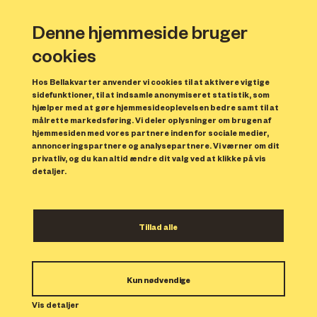
Denne hjemmeside bruger
cookies
Hos Bellakvarter anvender vi cookies til at aktivere vigtige
sidefunktioner, til at indsamle anonymiseret statistik, som
hjælper med at gøre hjemmesideoplevelsen bedre samt til at
målrette markedsføring. Vi deler oplysninger om brugen af
Forrige
N
hjemmesiden med vores partnere inden for sociale medier,
annonceringspartnere og analysepartnere. Vi værner om dit
privatliv, og du kan altid ændre dit valg ved at klikke på vis
detaljer.
Tillad alle
Bolig 229
Kun nødvendige
Indflytning: 15/02/2025
Boligen er udlejet.
Vis detaljer