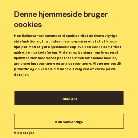
Denne hjemmeside bruger
cookies
Hos Bellakvarter anvender vi cookies til at aktivere vigtige
sidefunktioner, til at indsamle anonymiseret statistik, som
hjælper med at gøre hjemmesideoplevelsen bedre samt til at
målrette markedsføring. Vi deler oplysninger om brugen af
Forrige
N
hjemmesiden med vores partnere inden for sociale medier,
annonceringspartnere og analysepartnere. Vi værner om dit
privatliv, og du kan altid ændre dit valg ved at klikke på vis
detaljer.
Tillad alle
Bolig 33
Kun nødvendige
Indflytning: 01/09/2024
Boligen er udlejet.
Vis detaljer