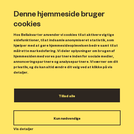
Denne hjemmeside bruger
cookies
Hos Bellakvarter anvender vi cookies til at aktivere vigtige
sidefunktioner, til at indsamle anonymiseret statistik, som
hjælper med at gøre hjemmesideoplevelsen bedre samt til at
målrette markedsføring. Vi deler oplysninger om brugen af
Forrige
N
hjemmesiden med vores partnere inden for sociale medier,
annonceringspartnere og analysepartnere. Vi værner om dit
privatliv, og du kan altid ændre dit valg ved at klikke på vis
detaljer.
Tillad alle
Bolig 38
Kun nødvendige
Indflytning: 01/11/2023
Boligen er udlejet.
Vis detaljer