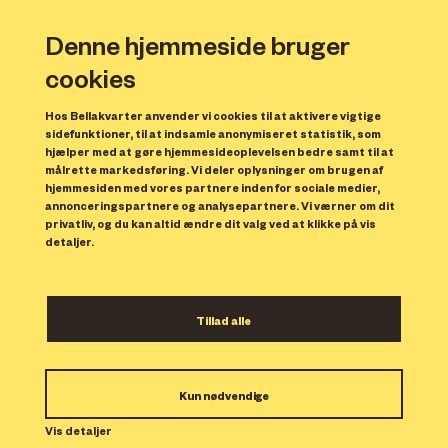
Denne hjemmeside bruger
cookies
Hos Bellakvarter anvender vi cookies til at aktivere vigtige
sidefunktioner, til at indsamle anonymiseret statistik, som
hjælper med at gøre hjemmesideoplevelsen bedre samt til at
målrette markedsføring. Vi deler oplysninger om brugen af
Forrige
N
hjemmesiden med vores partnere inden for sociale medier,
annonceringspartnere og analysepartnere. Vi værner om dit
privatliv, og du kan altid ændre dit valg ved at klikke på vis
detaljer.
Tillad alle
Bolig 4
Kun nødvendige
Indflytning: 01/11/2023
Boligen er udlejet.
Vis detaljer