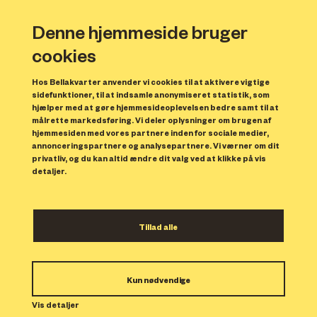
Denne hjemmeside bruger
cookies
Hos Bellakvarter anvender vi cookies til at aktivere vigtige
sidefunktioner, til at indsamle anonymiseret statistik, som
hjælper med at gøre hjemmesideoplevelsen bedre samt til at
målrette markedsføring. Vi deler oplysninger om brugen af
Forrige
N
hjemmesiden med vores partnere inden for sociale medier,
annonceringspartnere og analysepartnere. Vi værner om dit
privatliv, og du kan altid ændre dit valg ved at klikke på vis
detaljer.
Tillad alle
Bolig 41
Kun nødvendige
Indflytning: 01/11/2023
Boligen er udlejet.
Vis detaljer