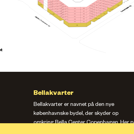
164
139
34
157
218
223
133
150
228
127
170
143
20
1
163
212
138
156
217
132
222
176
149
206
227
Apotek
142
19
169
L.08
162
211
182
137
155
216
200
221
148
175
205
226
18
168
161
210
181
188
194
154
215
199
220
L.05
147
174
204
225
167
160
209
180
193
187
153
198
214
219
173
203
166
159
208
179
L.01
186
192
Føtex / Netto
213
197
172
202
165
207
178
185
191
196
171
201
Føtex / Netto
177
184
190
195
183
189
Café
et
Bellakvarter
Bellakvarter er navnet på den nye
københavnske bydel, der skyder op
omkring Bella Center Copenhagen. Her pa
siden kan du læse om kvarteret, se bolige