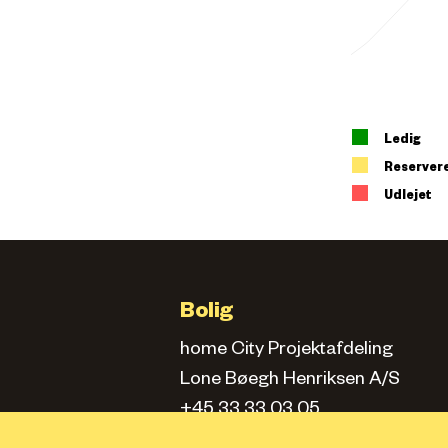
Ledig
Reserver
Udlejet
Bolig
home City Projektafdeling
Lone Bøegh Henriksen A/S
+45 33 33 03 05
city.projektafd@home.dk