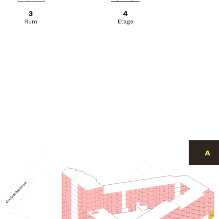
3
4
Rum
Etage
17
15
106
96
13
91
86
111
81
33
32
105
95
11
76
90
116
73
85
31
80
30
104
68
94
9
75
63
89
72
84
29
121
115
28
79
67
93
7
74
62
88
71
126
83
27
114
38
78
120
26
66
61
131
70
82
5
125
77
25
113
24
37
119
65
136
60
130
69
146
23
4
124
141
112
36
118
64
59
135
152
230
129
22
145
3
123
L.09
140
117
35
158
224
134
151
229
128
144
21
2
122