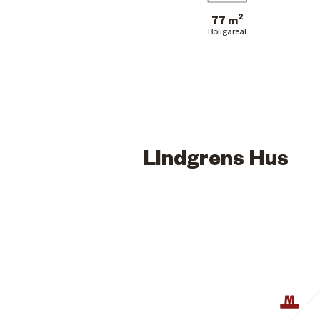
2
77 m
Boligareal
Lindgrens Hus