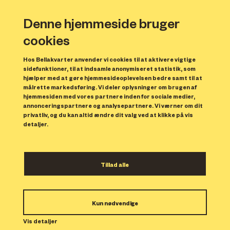
Denne hjemmeside bruger
cookies
Hos Bellakvarter anvender vi cookies til at aktivere vigtige
sidefunktioner, til at indsamle anonymiseret statistik, som
hjælper med at gøre hjemmesideoplevelsen bedre samt til at
målrette markedsføring. Vi deler oplysninger om brugen af
Forrige
N
hjemmesiden med vores partnere inden for sociale medier,
annonceringspartnere og analysepartnere. Vi værner om dit
privatliv, og du kan altid ændre dit valg ved at klikke på vis
detaljer.
Tillad alle
Bolig 5
Kun nødvendige
Indflytning: 01/11/2023
Boligen er udlejet.
Vis detaljer