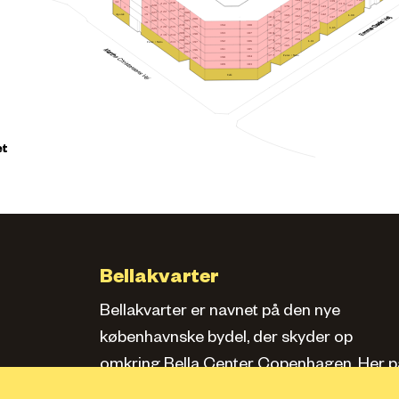
164
139
34
157
218
223
133
150
228
127
170
143
20
1
163
212
138
156
217
132
222
176
149
206
227
Apotek
142
19
169
L.08
162
211
182
137
155
216
200
221
148
175
205
226
18
168
161
210
181
188
194
154
215
199
220
L.05
147
174
204
225
167
160
209
180
193
187
153
198
214
219
173
203
166
159
208
179
L.01
186
192
Føtex / Netto
213
197
172
202
165
207
178
185
191
196
171
201
Føtex / Netto
177
184
190
195
183
189
Café
et
Bellakvarter
Bellakvarter er navnet på den nye
københavnske bydel, der skyder op
omkring Bella Center Copenhagen. Her pa
siden kan du læse om kvarteret, se bolige