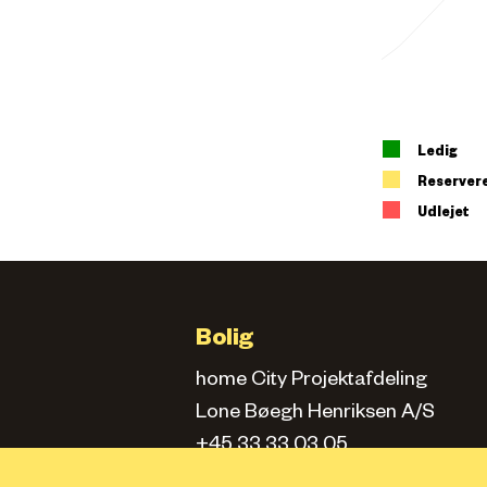
Ledig
Reserver
Udlejet
Bolig
home City Projektafdeling
Lone Bøegh Henriksen A/S
+45 33 33 03 05
city.projektafd@home.dk