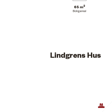
2
65 m
Boligareal
Lindgrens Hus