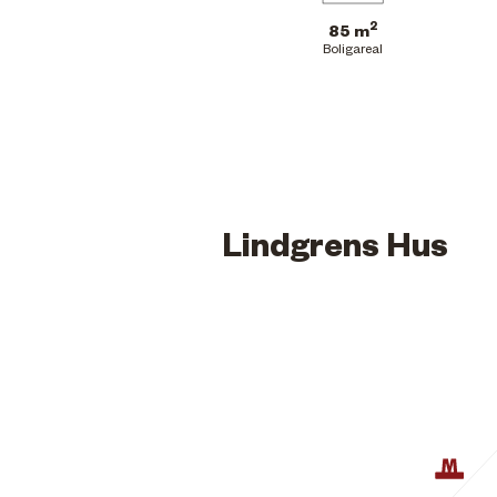
2
85 m
Boligareal
Lindgrens Hus