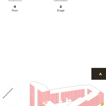
4
2
Rum
Etage
17
15
106
96
13
91
86
111
81
33
32
105
95
11
76
90
116
73
85
31
80
30
104
68
94
9
75
63
89
72
84
29
121
115
28
79
67
93
7
74
62
88
71
126
83
27
114
38
78
120
26
66
61
131
70
82
5
125
77
25
113
24
37
119
65
136
60
130
69
146
23
4
124
141
112
36
118
64
59
135
152
230
129
22
145
3
123
L.09
140
117
35
158
224
134
151
229
128
144
21
2
122