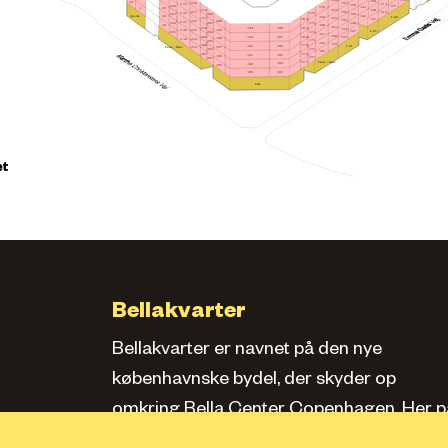
164
139
34
157
218
223
133
150
228
127
170
143
20
1
163
212
138
156
217
132
222
176
149
206
227
Apotek
142
19
169
L.08
162
211
182
137
155
216
200
221
148
175
205
226
18
168
161
210
181
188
194
154
215
199
220
L.05
147
174
204
225
167
160
209
180
193
187
153
198
214
219
173
203
166
159
208
179
L.01
186
192
Føtex / Netto
213
197
172
202
165
207
178
185
191
196
171
201
Føtex / Netto
177
184
190
195
183
189
Café
et
Bellakvarter
Bellakvarter er navnet på den nye
københavnske bydel, der skyder op
omkring Bella Center Copenhagen. Her pa
siden kan du læse om kvarteret, se bolige