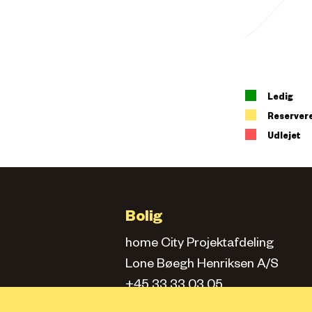
Ledig
Reserver
Udlejet
Bolig
home City Projektafdeling
Lone Bøegh Henriksen A/S
+45 33 33 03 05
city.projektafd@home.dk