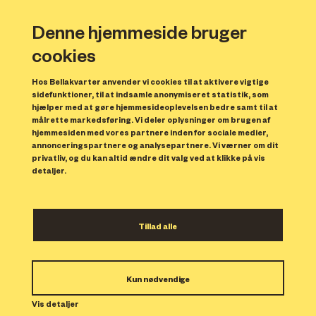
Denne hjemmeside bruger
cookies
Hos Bellakvarter anvender vi cookies til at aktivere vigtige
sidefunktioner, til at indsamle anonymiseret statistik, som
hjælper med at gøre hjemmesideoplevelsen bedre samt til at
målrette markedsføring. Vi deler oplysninger om brugen af
Forrige
N
hjemmesiden med vores partnere inden for sociale medier,
annonceringspartnere og analysepartnere. Vi værner om dit
privatliv, og du kan altid ændre dit valg ved at klikke på vis
detaljer.
Tillad alle
Bolig 72
Kun nødvendige
Indflytning: 01/11/2023
Boligen er udlejet.
Vis detaljer