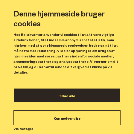
Denne hjemmeside bruger
cookies
Hos Bellakvarter anvender vi cookies til at aktivere vigtige
sidefunktioner, til at indsamle anonymiseret statistik, som
hjælper med at gøre hjemmesideoplevelsen bedre samt til at
målrette markedsføring. Vi deler oplysninger om brugen af
Forrige
N
hjemmesiden med vores partnere inden for sociale medier,
annonceringspartnere og analysepartnere. Vi værner om dit
privatliv, og du kan altid ændre dit valg ved at klikke på vis
detaljer.
Tillad alle
Bolig 82
Kun nødvendige
Indflytning: 01/11/2023
Boligen er udlejet.
Vis detaljer